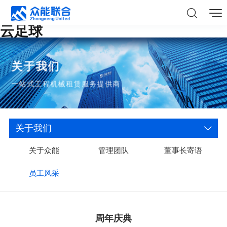
云足球
关于我们
一站式工程机械租赁服务提供商
关于我们
关于众能
管理团队
董事长寄语
员工风采
周年庆典