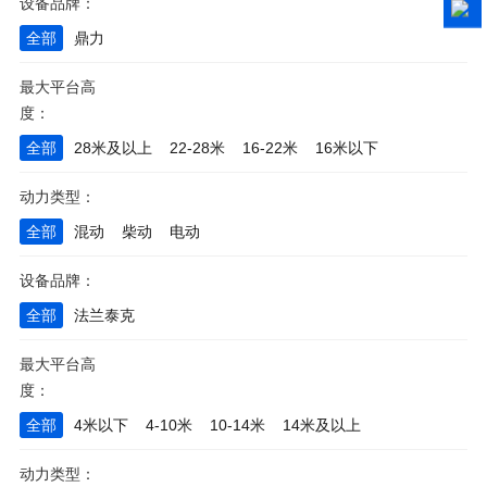
设备品牌：
全部
鼎力
最大平台高
度：
全部
28米及以上
22-28米
16-22米
16米以下
动力类型：
全部
混动
柴动
电动
设备品牌：
全部
法兰泰克
最大平台高
度：
全部
4米以下
4-10米
10-14米
14米及以上
动力类型：