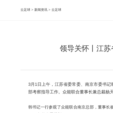
云足球
>
新闻资讯
>
云足球
领导关怀丨江苏
3月1日上午，江苏省委常委、南京市委书
部考察指导工作。众能联合董事长兼总裁杨
韩书记一行参观了众能联合南京总部，董事长