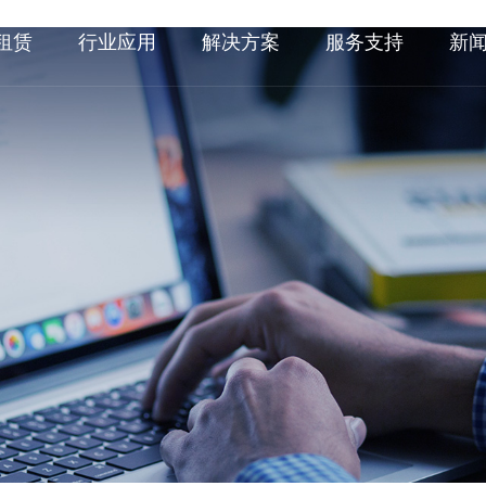
租赁
行业应用
解决方案
服务支持
新