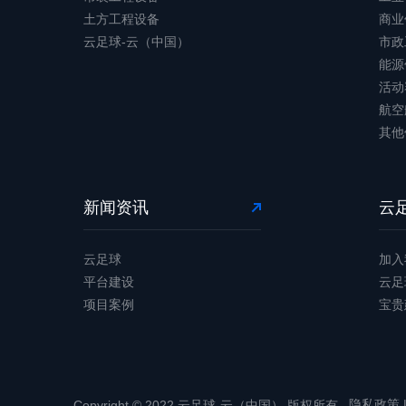
土方工程设备
商业
云足球-云（中国）
市政
能源
活动
航空
其他
新闻资讯
云
云足球
加入
平台建设
云足
项目案例
宝贵
隐私政策
Copyright © 2022 云足球-云（中国） 版权所有.