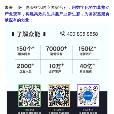
未来，我们也会继续响应国家号召，
用数字化的力量推动
产业变革，构建高效共生共赢产业新生态，为国家基建贡
献应有的力量！