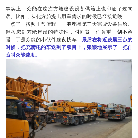
事实上，众能在这次方舱建设设备供给上也印证了这句
话。比如，从化方舱提出用车需求的时候已经接近晚上十
一点了，按照正常流程，一般都是第二天完成设备供给。
但考虑到方舱建设的特殊性，时间紧，任务重，刻不容
缓，于是众能的小伙伴连夜找车，
最后在将近凌晨三点的
时候，把充满电的车送到了项目上，狠狠地展示了一把什
么叫众能速度。