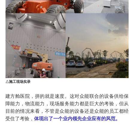
△
施工现场实录
建方舱医院，拼的就是速度。这对众能联合的设备供给保
障能力，物流能力，现场服务能力都是巨大的考验，但从
目前的情况来看，不管是众能的设备还是众能的员工都经
受住了考验，
体现出了一个业内领先企业应有的风范。