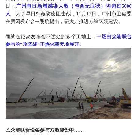
日，
广州每日新增感染人数（包含无症状）均超过5000
人
。为了早日打赢防疫阻击战，11月17日，广州市卫健委
在新闻发布会中明确提出，要大力推进方舱医院建设。
而就在距离发布会不远处的多个工地上，
一场由众能联合
参与的“攻坚战”正热火朝天地展开。
△
众能联合设备参与方舱建设中……