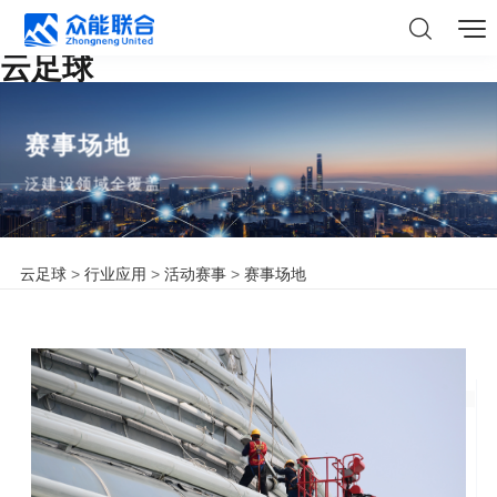
云足球
赛事场地
泛建设领域全覆盖
云足球
>
行业应用
>
活动赛事
>
赛事场地